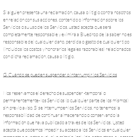
Si alguien presenta una reclamación, causa o litigio contra nosotros
en relación con sus acciones, contenido o información sobre los
Servicios o su uso de los Servicios, usted acepta que será
completamente responsable y eximirá a Bluedrop de (a saber no es
responsable de) cualquier daño, pérdida o gasto de cualquier tipo
(incluidos los costos y honorarios legales razonables) relacionados
con dicha reclamación, causa o litigio.
G. Cuándo se pueden suspender o interrumpir los Servicios
Nos reservamos el derecho de suspender -temporal o
permanentemente- los Servicios (o cualquier parte de los mismos)
sin previo aviso. Si se interrumpen los Servicios, no tenemos la
responsabilidad de continuar almacenando o conservando la
información que haya publicado a través de los Servicios. Usted
acepta que podemos impedir su acceso a los Servicios en cualquier