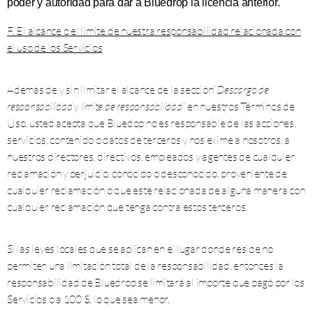
poder y autoridad para dar a Bluedrop la licencia anterior.
F. El alcance o el límite de nuestra responsabilidad relacionada con
el uso de los Servicios
Además de y sin limitar el alcance de la sección
“Descargo de
responsabilidad y límite de responsabilidad”
en nuestros Términos de
Uso, usted acepta que Bluedop no es responsable de las acciones,
servicios, contenido o datos de terceros y nos exime a nosotros, a
nuestros directores, directivos, empleados y agentes de cualquier
reclamación y perjuicio, conocido o desconocido, proveniente de
cualquier reclamación o que esté relacionada de alguna manera con
cualquier reclamación que tenga contra estos terceros.
Si las leyes locales que se aplican en el lugar donde reside no
permiten una limitación total de la responsabilidad, entonces la
responsabilidad de Bluedrop se limitará al importe que pagó por los
Servicios o a 100 $, lo que sea menor.