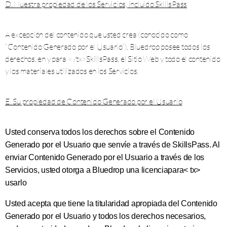
D. Nuestra propiedad de los Servicios, incluido SkillsPass
A excepción del contenido que usted crea (conocido como
“Contenido Generado por el Usuario”), Bluedrop posee todos los
derechos, en y para < /tx>SkillsPass, el Sitio Web y todo el contenido
y los materiales utilizados en los Servicios.
E. Su propiedad de Contenido Generado por el Usuario
Usted conserva todos los derechos sobre el Contenido
Generado por el Usuario que senvíe a través de SkillsPass. Al
enviar Contenido Generado por el Usuario a través de los
Servicios, usted otorga a Bluedrop una licenciapara< tx>
usarlo
Usted acepta que tiene la titularidad apropiada del Contenido
Generado por el Usuario y todos los derechos necesarios,