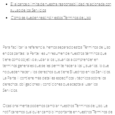
El alcance o límite de nuestra responsabilidad relacionada con
su uso de los Servicios
Cómo se pueden rescindir estos Términos de Uso
Para facilitar la referencia, hemos separado estos Términos de Uso
en dos partes: la Parte I es un resumen de nuestros términos que
tiene como objetivo ayudar a los Usuarios a comprender en
términos generales qué se les permite hacer a los Usuarios, lo que
no pueden hacer y los derechos que tiene Bluedrop en los Servicios.
La Parte II contiene más detalles específicos y técnicos sobre los
derechos, obligaciones y condiciones que acepta al usar los
Servicios.
Ocasionalmente podemos cambiar nuestros Términos de Uso. Le
notificaremos cualquier cambio importante en nuestros Términos de