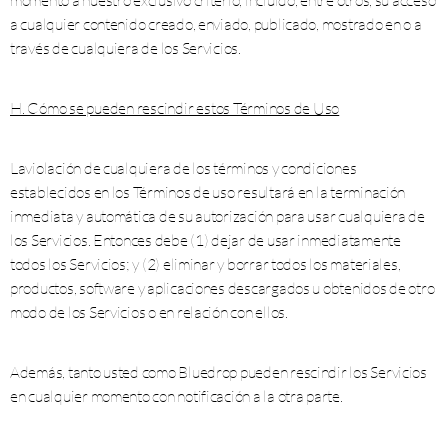
momento a nuestro exclusivo criterio, incluido, entre otros, su acceso
a cualquier contenido creado, enviado, publicado, mostrado en o a
través de cualquiera de los Servicios.
H. Cómo se pueden rescindir estos Términos de Uso
Laviolación de cualquiera de los términos y condiciones
establecidos en los Términos de uso resultará en la terminación
inmediata y automática de su autorización para usar cualquiera de
los Servicios. Entonces debe (1) dejar de usar inmediatamente
todos los Servicios; y (2) eliminar y borrar todos los materiales,
productos, software y aplicaciones descargados u obtenidos de otro
modo de los Servicios o en relación con ellos.
Además, tanto usted como Bluedrop pueden rescindir los Servicios
en cualquier momento con notificación a la otra parte.